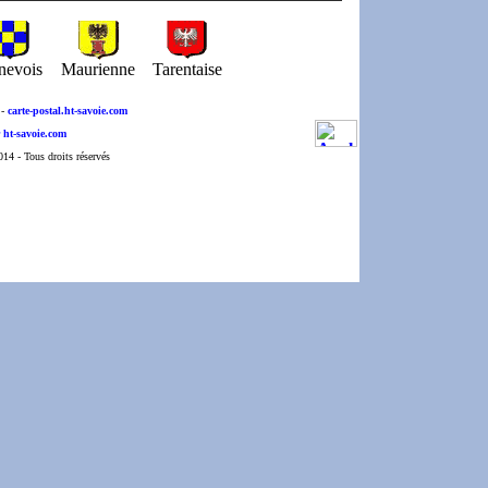
nevois
Maurienne
Tarentaise
-
carte-postal.ht-savoie.com
 ht-savoie.com
4 - Tous droits réservés