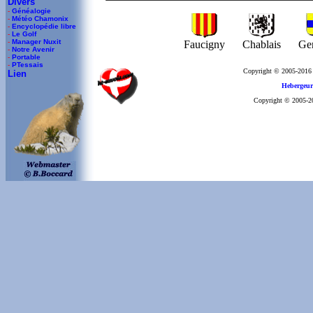
Divers
-
Généalogie
-
Météo Chamonix
-
Encyclopédie libre
-
Le Golf
-
Manager Nuxit
Faucigny
Chablais
Ge
-
Notre Avenir
-
Portable
-
PTessais
Copyright © 2005-2016
Lien
Hebergeur
Copyright © 2005-201