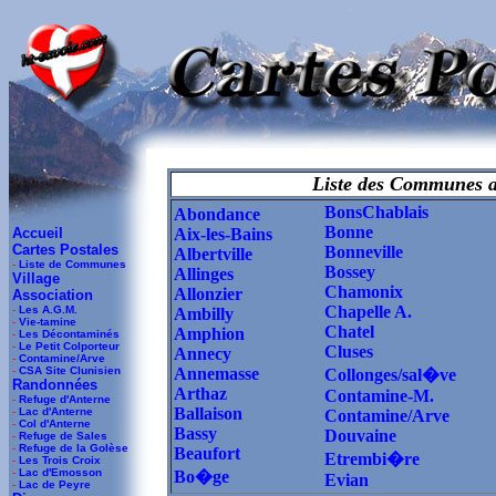
Liste des Communes a
BonsChablais
Abondance
Bonne
Accueil
Aix-les-Bains
Cartes Postales
Bonneville
Albertville
-
Liste de Communes
Bossey
Allinges
Village
Chamonix
Allonzier
Association
Chapelle A.
-
Les A.G.M.
Ambilly
-
Vie-tamine
Chatel
Amphion
-
Les Décontaminés
-
Le Petit Colporteur
Cluses
Annecy
-
Contamine/Arve
-
CSA Site Clunisien
Annemasse
Collonges/sal�ve
Randonnées
Arthaz
Contamine-M.
-
Refuge d'Anterne
Ballaison
-
Lac d'Anterne
Contamine/Arve
-
Col d'Anterne
Bassy
Douvaine
-
Refuge de Sales
-
Refuge de la Golèse
Beaufort
Etrembi�re
-
Les Trois Croix
-
Lac d'Emosson
Bo�ge
Evian
-
Lac de Peyre