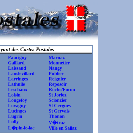
yant des Cartes Postales
Faucigny
Marnaz
Gaillard
Monnetier
Laissaud
Nangy
Lanslevillard
Publier
Larringes
Reignier
Lathuile
Reposoir
Leschaux
Roche/Foron
Loisin
St Jorioz
Longefoy
Scionzier
Lovagny
St Cergues
Lucinges
St Gervais
Lugrin
Thonon
Lully
V�traz
L�pin-le-lac
Ville en Sallaz