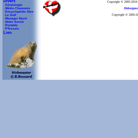
Divers
Copyright © 2005-2016
-
Généalogie
-
Météo Chamonix
Hebergeur
-
Encyclopédie libre
Copyright © 2005-201
-
Le Golf
-
Manager Nuxit
-
Notre Avenir
-
Portable
-
PTessais
Lien