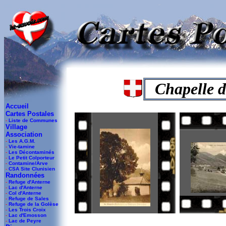
-
Chapelle 
Accueil
Cartes Postales
-
Liste de Communes
Village
Association
-
Les A.G.M.
-
Vie-tamine
-
Les Décontaminés
-
Le Petit Colporteur
-
Contamine/Arve
-
CSA Site Clunisien
Randonnées
-
Refuge d'Anterne
-
Lac d'Anterne
-
Col d'Anterne
-
Refuge de Sales
-
Refuge de la Golèse
-
Les Trois Croix
-
Lac d'Emosson
-
Lac de Peyre